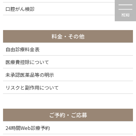
コ
ナ
口腔がん検診
ン
ビ
テ
ゲ
ン
ー
ツ
シ
に
ョ
料金・その他
移
ン
動
に
自由診療料金表
メディア
移
動
医療費控除について
未承認医薬品等の明示
リスクと副作用について
HOME
メディア
滅菌衛生バナー_アートボード 1
2020年8月8日
ご予約・ご応募
滅菌衛生バナー_アートボード 1
24時間Web診療予約