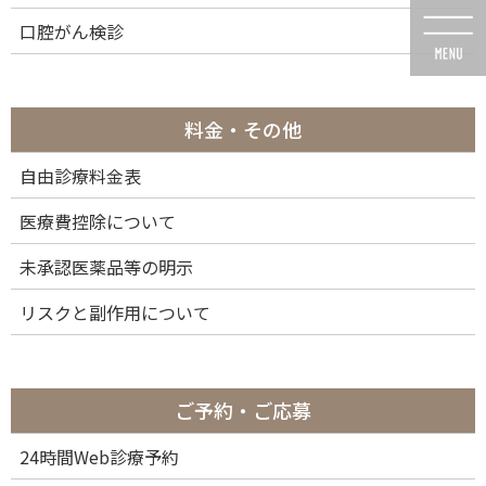
コ
ナ
口腔がん検診
ン
ビ
テ
ゲ
ン
ー
ツ
シ
に
ョ
料金・その他
移
ン
動
に
自由診療料金表
接着治療
移
動
医療費控除について
未承認医薬品等の明示
HOME
接着治療
リスクと副作用について
接着治療とは
ご予約・ご応募
“歯を削らない”から“歯を接着して守る”時代へ
24時間Web診療予約