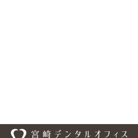
松山市の歯医者『宮崎デンタルオフィス』は、歯科・矯正歯科・
小児歯科・口腔外科に対応しています。医院の所在地は、〒791-
0245 愛媛県松山市南梅本町甲 1315-3で、 伊予鉄 高浜・横河原線
「梅本駅」より徒歩約10分、フジグラン重信の横・国道11号線沿
いにあり、 駐車場は18台分を完備しています。また、車いす・ベ
ビーカーの乗り入れ可能、バリアフリー設計となっており、安心し
てご来院頂けるようになっております。ご予約・お問合せは、
089-948-9440、ご予約については専用の予約フォームもご利用い
ただけます。「梅本駅」エリアだけでなく、「松山市」の様々な
エリアからも、お口のお悩みなど、お一人でお悩みにならず、まず
は宮崎デンタルオフィスまでご相談ください。
医院情報