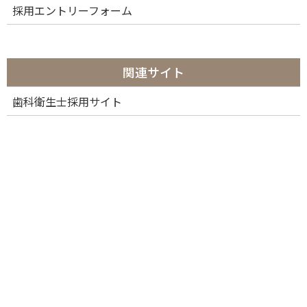
採用エントリーフォーム
むし歯治療といえば、歯を削って詰め物や被せ物をする、という
イメージが一般的かもしれません。しかし現在では、歯を守るた
めに「削る」のではなく、「接着」によって歯を残す治療法が発
展しています。当院では、この接着治療（Adhesive Dentistry）
関連サイト
を積極的に導入し、「歯を削らない・抜かない・壊さない」診療
を実践しています。
歯科衛生士採用サイト
接着治療とは？
接着治療とは、むし歯や破折などで欠けた歯質を、接着性の材料
で“ぴったりと封鎖”しながら修復する方法です。従来の「はめ込
む・かぶせる」治療とは異なり、健康な歯をなるべく削らずに、
接着の力で機能と形態を回復させることができます。
特に、コンポジットレジン（CR）や接着性セラミック、グラスア
イオノマーセメントなどを使い、歯質と強固に一体化させること
ができるため、従来の金属修復よりも歯へのダメージを抑えるこ
とができます。