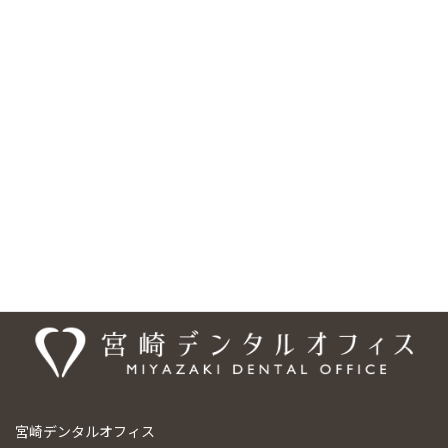
「梅本駅」より徒歩約10分、フジグラン重信の横・国道11号線沿
いにあり、 駐車場は18台分を完備しています。また、車いす・ベ
ビーカーの乗り入れ可能、バリアフリー設計となっており、安心し
てご来院頂けるようになっております。ご予約・お問合せは、
089-948-9440、ご予約については専用の予約フォームもご利用い
ただけます。「梅本駅」エリアだけでなく、「松山市」の様々な
エリアからも、お口のお悩みなど、お一人でお悩みにならず、まず
は宮崎デンタルオフィスまでご相談ください。
医院情報
宮崎デンタルオフィス