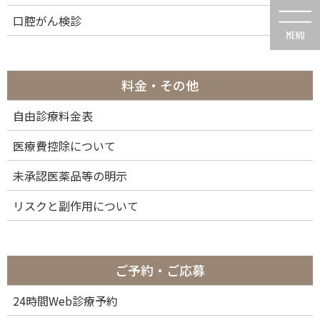
コ
ナ
口腔がん検診
ン
ビ
テ
ゲ
ン
ー
ツ
シ
に
ョ
料金・その他
移
ン
動
に
自由診療料金表
メディア
移
動
医療費控除について
未承認医薬品等の明示
リスクと副作用について
HOME
メディア
0N9A7399
2025年10月6日
ご予約・ご応募
0N9A7399
24時間Web診療予約