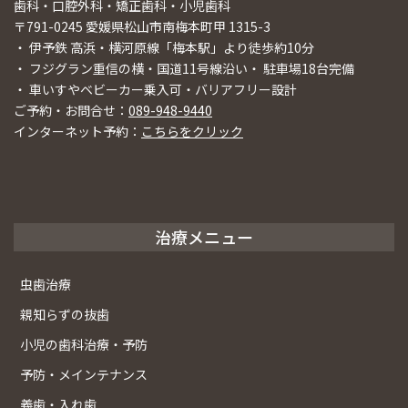
歯科・口腔外科・矯正歯科・小児歯科
〒791-0245 愛媛県松山市南梅本町甲 1315-3
・ 伊予鉄 高浜・横河原線「梅本駅」より徒歩約10分
・ フジグラン重信の横・国道11号線沿い・ 駐車場18台完備
・ 車いすやベビーカー乗入可・バリアフリー設計
ご予約・お問合せ：
089-948-9440
インターネット予約：
こちらをクリック
治療メニュー
虫歯治療
親知らずの抜歯
小児の歯科治療・予防
予防・メインテナンス
義歯・入れ歯