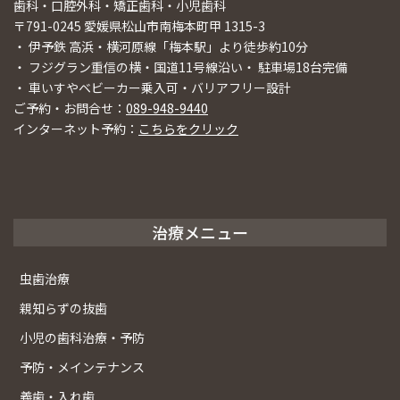
歯科・口腔外科・矯正歯科・小児歯科
〒791-0245 愛媛県松山市南梅本町甲 1315-3
・ 伊予鉄 高浜・横河原線「梅本駅」より徒歩約10分
・ フジグラン重信の横・国道11号線沿い・ 駐車場18台完備
・ 車いすやベビーカー乗入可・バリアフリー設計
ご予約・お問合せ：
089-948-9440
インターネット予約：
こちらをクリック
治療メニュー
虫歯治療
親知らずの抜歯
小児の歯科治療・予防
予防・メインテナンス
義歯・入れ歯