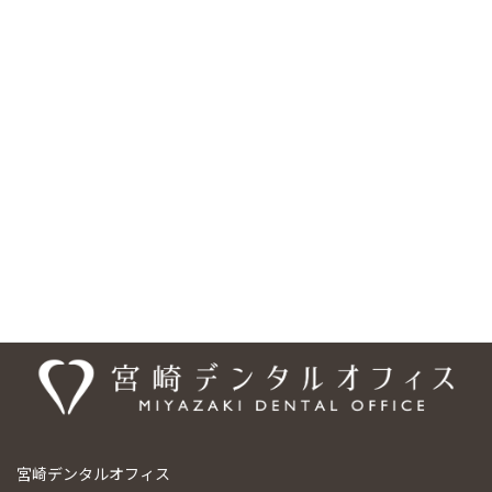
「梅本駅」より徒歩約10分、フジグラン重信の横・国道11号線沿
いにあり、 駐車場は18台分を完備しています。また、車いす・ベ
ビーカーの乗り入れ可能、バリアフリー設計となっており、安心し
てご来院頂けるようになっております。ご予約・お問合せは、
089-948-9440、ご予約については専用の予約フォームもご利用い
ただけます。「梅本駅」エリアだけでなく、「松山市」の様々な
エリアからも、お口のお悩みなど、お一人でお悩みにならず、まず
は宮崎デンタルオフィスまでご相談ください。
医院情報
宮崎デンタルオフィス