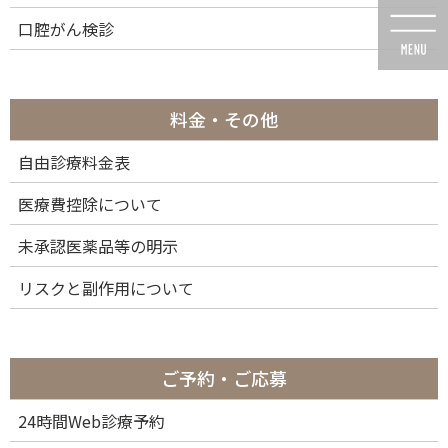
コ
ナ
口腔がん検診
ン
ビ
テ
ゲ
ン
ー
ツ
シ
に
ョ
料金・その他
移
ン
動
に
自由診療料金表
メディア
移
動
医療費控除について
未承認医薬品等の明示
リスクと副作用について
HOME
メディア
64-cli10 (13)
2025年10月6日
ご予約・ご応募
64-cli10 (13)
24時間Web診療予約