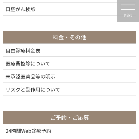
コ
ナ
口腔がん検診
ン
ビ
テ
ゲ
ン
ー
ツ
シ
に
ョ
料金・その他
移
ン
動
に
自由診療料金表
メディア
移
動
医療費控除について
未承認医薬品等の明示
リスクと副作用について
HOME
メディア
64-cli10 (9)
2025年10月6日
ご予約・ご応募
64-cli10 (9)
24時間Web診療予約