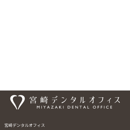
「梅本駅」より徒歩約10分、フジグラン重信の横・国道11号線沿
いにあり、 駐車場は18台分を完備しています。また、車いす・ベ
ビーカーの乗り入れ可能、バリアフリー設計となっており、安心し
てご来院頂けるようになっております。ご予約・お問合せは、
089-948-9440、ご予約については専用の予約フォームもご利用い
ただけます。「梅本駅」エリアだけでなく、「松山市」の様々な
エリアからも、お口のお悩みなど、お一人でお悩みにならず、まず
は宮崎デンタルオフィスまでご相談ください。
医院情報
宮崎デンタルオフィス