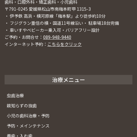
歯科・口腔外科・矯正歯科・小児歯科
〒791-0245 愛媛県松山市南梅本町甲 1315-3
・ 伊予鉄 高浜・横河原線「梅本駅」より徒歩約10分
・ フジグラン重信の横・国道11号線沿い・ 駐車場18台完備
・ 車いすやベビーカー乗入可・バリアフリー設計
ご予約・お問合せ：
089-948-9440
インターネット予約：
こちらをクリック
治療メニュー
虫歯治療
親知らずの抜歯
小児の歯科治療・予防
予防・メインテナンス
義歯・入れ歯