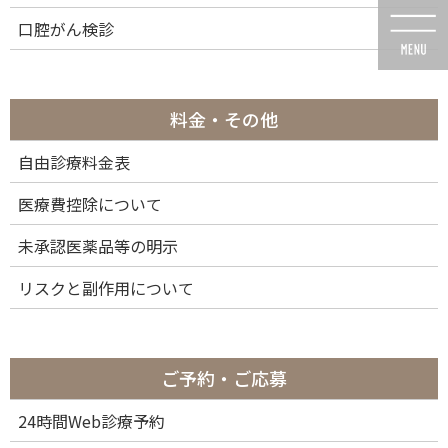
コ
ナ
口腔がん検診
ン
ビ
テ
ゲ
ン
ー
ツ
シ
に
ョ
料金・その他
移
ン
動
に
自由診療料金表
投稿
移
動
医療費控除について
未承認医薬品等の明示
リスクと副作用について
HOME
iTero（アイテロ）について
itero-element – コピー
2021年10月15日
ご予約・ご応募
itero-element – コピー
24時間Web診療予約