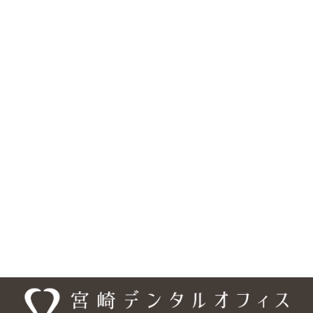
松山市の歯医者『宮崎デンタルオフィス』は、歯科・矯正歯科・
小児歯科・口腔外科に対応しています。医院の所在地は、〒791-
0245 愛媛県松山市南梅本町甲 1315-3で、 伊予鉄 高浜・横河原線
「梅本駅」より徒歩約10分、フジグラン重信の横・国道11号線沿
いにあり、 駐車場は18台分を完備しています。また、車いす・ベ
ビーカーの乗り入れ可能、バリアフリー設計となっており、安心し
てご来院頂けるようになっております。ご予約・お問合せは、
089-948-9440、ご予約については専用の予約フォームもご利用い
ただけます。「梅本駅」エリアだけでなく、「松山市」の様々な
エリアからも、お口のお悩みなど、お一人でお悩みにならず、まず
は宮崎デンタルオフィスまでご相談ください。
医院情報