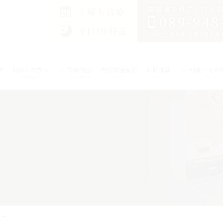
徴
初めての方へ
診療内容
当院の治療例
医院情報
料金・その
Information
Treatment
Cases
Clinic
Fee
ピー