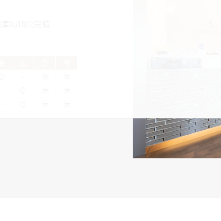
車場18台完備
金
土
日
祝
◎
-
休
休
-
◎
休
休
-
◎
休
休