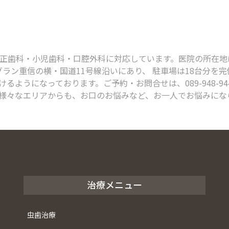
科・小児歯科・口腔外科に対応しています。医院の所在地は、〒791
グラン重信の横・国道11号線沿いにあり、 駐車場は18台分を
るようになっております。ご予約・お問合せは、089-948-9
様々なエリアからも、お口のお悩みなど、お一人でお悩みにな
治療メニュー
虫歯治療