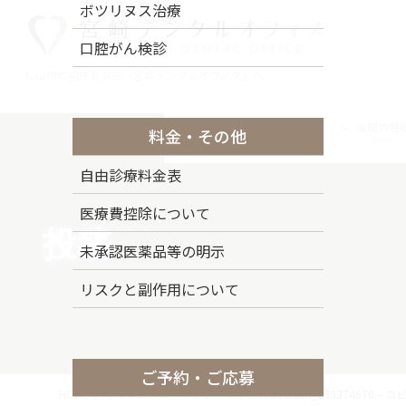
コ
ナ
ボツリヌス治療
ン
ビ
口腔がん検診
テ
ゲ
ン
ー
松山市の歯医者なら『宮崎デンタルオフィス』へ
ツ
シ
に
ョ
トップページ
ドクター紹介
当院の特
料金・その他
移
ン
Top Page
Staff
Stance
動
に
自由診療料金表
移
動
医療費控除について
投稿
未承認医薬品等の明示
リスクと副作用について
ご予約・ご応募
HOME
マイクロスコープについて
AdobeStock_239374670 – コ