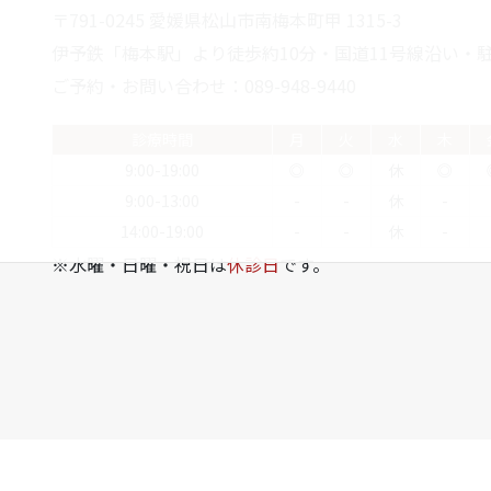
〒791-0245 愛媛県松山市南梅本町甲 1315-3
伊予鉄「梅本駅」より徒歩約10分・国道11号線沿い・駐
ご予約・お問い合わせ：089-948-9440
診療時間
月
火
水
木
9:00-19:00
◎
◎
休
◎
9:00-13:00
-
-
休
-
14:00-19:00
-
-
休
-
※水曜・日曜・祝日は
休診日
です。