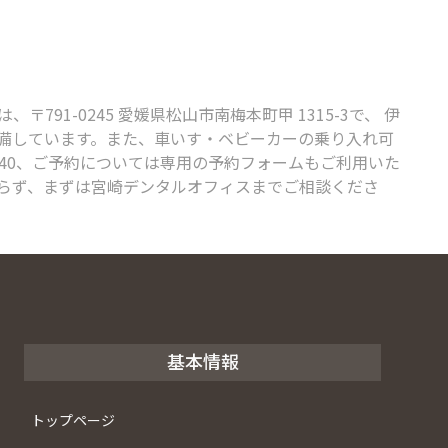
-0245 愛媛県松山市南梅本町甲 1315-3で、 伊
完備しています。また、車いす・ベビーカーの乗り入れ可
440、ご予約については専用の予約フォームもご利用いた
らず、まずは宮崎デンタルオフィスまでご相談くださ
基本情報
トップページ