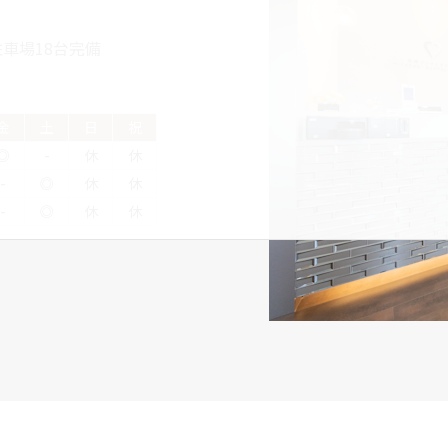
車場18台完備
金
土
日
祝
◎
-
休
休
-
◎
休
休
-
◎
休
休