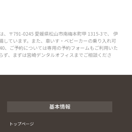
-0245 愛媛県松山市南梅本町甲 1315-3で、 伊
完備しています。また、車いす・ベビーカーの乗り入れ可
440、ご予約については専用の予約フォームもご利用いた
らず、まずは宮崎デンタルオフィスまでご相談くださ
基本情報
トップページ