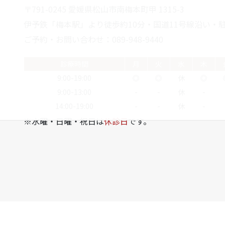
〒791-0245 愛媛県松山市南梅本町甲 1315-3
伊予鉄「梅本駅」より徒歩約10分・国道11号線沿い・駐
ご予約・お問い合わせ：089-948-9440
診療時間
月
火
水
木
9:00-19:00
◎
◎
休
◎
9:00-13:00
-
-
休
-
14:00-19:00
-
-
休
-
※水曜・日曜・祝日は
休診日
です。