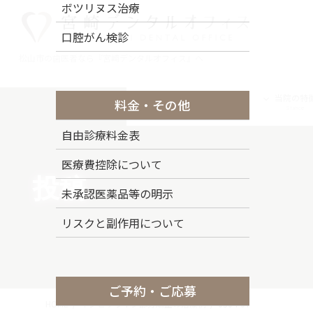
コ
ナ
ボツリヌス治療
ン
ビ
口腔がん検診
テ
ゲ
ン
ー
松山市の歯医者なら『宮崎デンタルオフィス』へ
ツ
シ
に
ョ
トップページ
ドクター紹介
当院の特
料金・その他
移
ン
Top Page
Staff
Stance
動
に
自由診療料金表
移
動
医療費控除について
投稿
未承認医薬品等の明示
リスクと副作用について
ご予約・ご応募
HOME
インビザライン部分矯正の治療例
0304-07