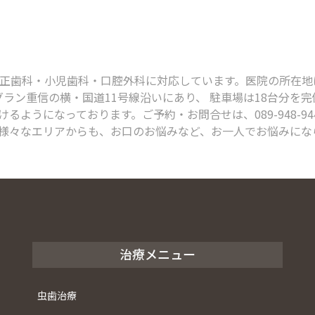
科・小児歯科・口腔外科に対応しています。医院の所在地は、〒791
グラン重信の横・国道11号線沿いにあり、 駐車場は18台分を
るようになっております。ご予約・お問合せは、089-948-9
様々なエリアからも、お口のお悩みなど、お一人でお悩みにな
治療メニュー
虫歯治療