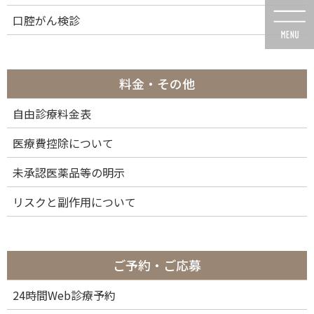
コ
ナ
口腔がん検診
ン
ビ
テ
ゲ
ン
ー
ツ
シ
に
ョ
料金・その他
移
ン
動
に
自由診療料金表
投稿
移
動
医療費控除について
未承認医薬品等の明示
リスクと副作用について
HOME
1day ダイレクトボンディング
img02e_64
2023年11月23日
ご予約・ご応募
img02e_64
24時間Web診療予約