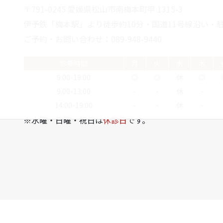
〒791-0245 愛媛県松山市南梅本町甲 1315-3
伊予鉄「梅本駅」より徒歩約10分・国道11号線沿い・駐
ご予約・お問い合わせ：089-948-9440
診療時間
月
火
水
木
9:00-19:00
◎
◎
休
◎
9:00-13:00
-
-
休
-
14:00-19:00
-
-
休
-
※水曜・日曜・祝日は
休診日
です。