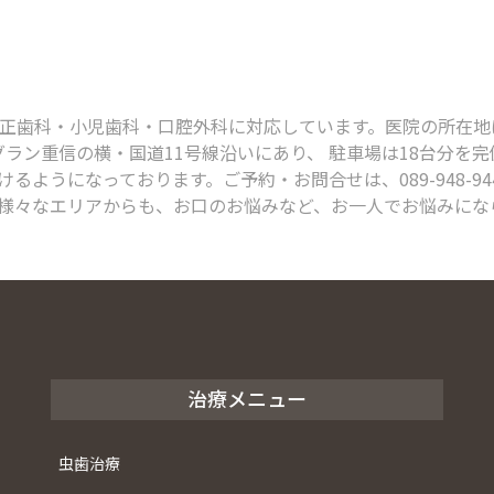
科・小児歯科・口腔外科に対応しています。医院の所在地は、〒791
グラン重信の横・国道11号線沿いにあり、 駐車場は18台分を
るようになっております。ご予約・お問合せは、089-948-9
様々なエリアからも、お口のお悩みなど、お一人でお悩みにな
治療メニュー
虫歯治療