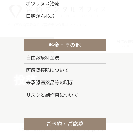
コ
ナ
ボツリヌス治療
ン
ビ
口腔がん検診
テ
ゲ
ン
ー
松山市の歯医者なら『宮崎デンタルオフィス』へ
ツ
シ
に
ョ
トップページ
ドクター紹介
当院の特
料金・その他
移
ン
Top Page
Staff
Stance
動
に
自由診療料金表
移
動
医療費控除について
投稿
未承認医薬品等の明示
リスクと副作用について
ご予約・ご応募
HOME
1day ダイレクトボンディング
img04e_64