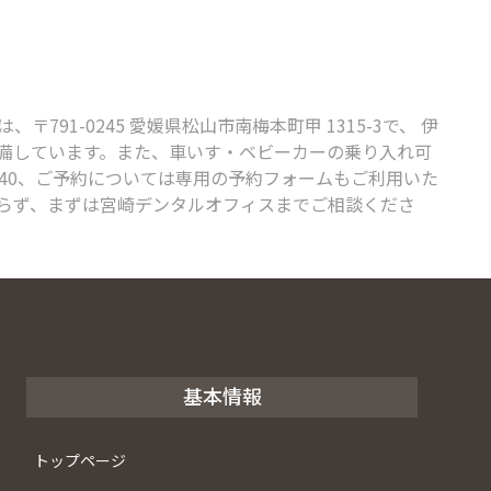
-0245 愛媛県松山市南梅本町甲 1315-3で、 伊
完備しています。また、車いす・ベビーカーの乗り入れ可
440、ご予約については専用の予約フォームもご利用いた
らず、まずは宮崎デンタルオフィスまでご相談くださ
基本情報
トップページ