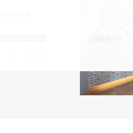
車場18台完備
金
土
日
祝
◎
-
休
休
-
◎
休
休
-
◎
休
休