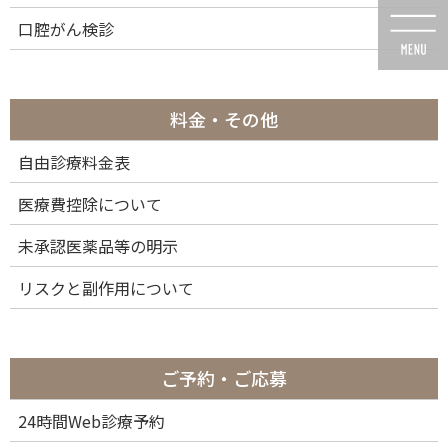
コ
ナ
口腔がん検診
ン
ビ
テ
ゲ
ン
ー
ツ
シ
に
ョ
料金・その他
移
ン
動
に
自由診療料金表
投稿
移
動
医療費控除について
未承認医薬品等の明示
リスクと副作用について
HOME
メタルフリー治療、セラミックインレーの治療例
img02c_64
2023年11月22日
ご予約・ご応募
img02c_64
24時間Web診療予約