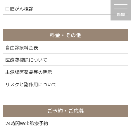
コ
ナ
口腔がん検診
ン
ビ
テ
ゲ
ン
ー
ツ
シ
に
ョ
料金・その他
移
ン
動
に
自由診療料金表
投稿
移
動
医療費控除について
未承認医薬品等の明示
リスクと副作用について
HOME
オフィスホワイトニングの施術例
0524-10
2024年5月24日
ご予約・ご応募
0524-10
24時間Web診療予約