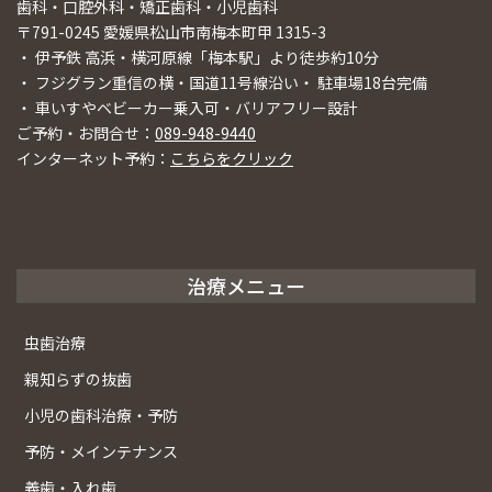
歯科・口腔外科・矯正歯科・小児歯科
〒791-0245 愛媛県松山市南梅本町甲 1315-3
・ 伊予鉄 高浜・横河原線「梅本駅」より徒歩約10分
・ フジグラン重信の横・国道11号線沿い・ 駐車場18台完備
・ 車いすやベビーカー乗入可・バリアフリー設計
ご予約・お問合せ：
089-948-9440
インターネット予約：
こちらをクリック
治療メニュー
虫歯治療
親知らずの抜歯
小児の歯科治療・予防
予防・メインテナンス
義歯・入れ歯