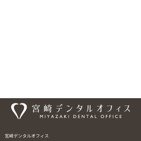
「梅本駅」より徒歩約10分、フジグラン重信の横・国道11号線沿
いにあり、 駐車場は18台分を完備しています。また、車いす・ベ
ビーカーの乗り入れ可能、バリアフリー設計となっており、安心し
てご来院頂けるようになっております。ご予約・お問合せは、
089-948-9440、ご予約については専用の予約フォームもご利用い
ただけます。「梅本駅」エリアだけでなく、「松山市」の様々な
エリアからも、お口のお悩みなど、お一人でお悩みにならず、まず
は宮崎デンタルオフィスまでご相談ください。
医院情報
宮崎デンタルオフィス