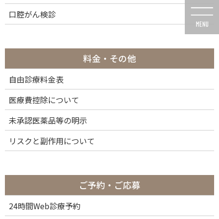
コ
ナ
口腔がん検診
ン
ビ
テ
ゲ
ン
ー
ツ
シ
に
ョ
料金・その他
移
ン
動
に
自由診療料金表
メディア
移
動
医療費控除について
未承認医薬品等の明示
リスクと副作用について
HOME
メディア
cera-64
2026年2月7日
ご予約・ご応募
cera-64
24時間Web診療予約