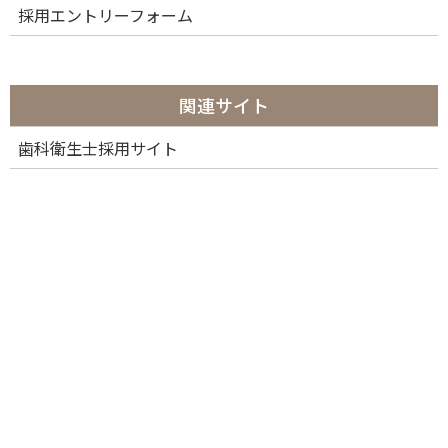
for teeth straightening
採用エントリーフォーム
関連サイト
歯科衛生士採用サイト