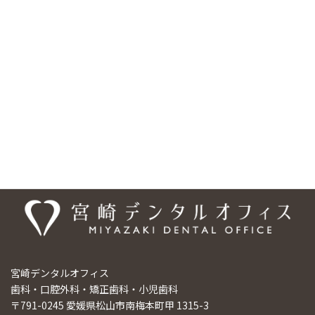
ビーカーの乗り入れ可能、バリアフリー設計となっており、安心し
てご来院頂けるようになっております。ご予約・お問合せは、
089-948-9440、ご予約については専用の予約フォームもご利用い
ただけます。「梅本駅」エリアだけでなく、「松山市」の様々な
エリアからも、お口のお悩みなど、お一人でお悩みにならず、まず
は宮崎デンタルオフィスまでご相談ください。
医院情報
宮崎デンタルオフィス
歯科・口腔外科・矯正歯科・小児歯科
〒791-0245 愛媛県松山市南梅本町甲 1315-3