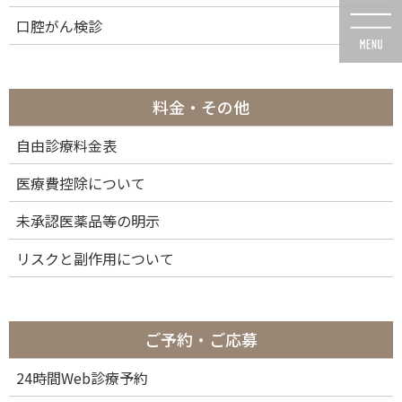
コ
ナ
口腔がん検診
ン
ビ
テ
ゲ
ン
ー
ツ
シ
に
ョ
料金・その他
移
ン
動
に
自由診療料金表
メディア
移
動
医療費控除について
未承認医薬品等の明示
リスクと副作用について
HOME
メディア
Clear braces – invisible brackets for teeth straightening
2022年7月21日
ご予約・ご応募
Clear braces – invisible brackets
24時間Web診療予約