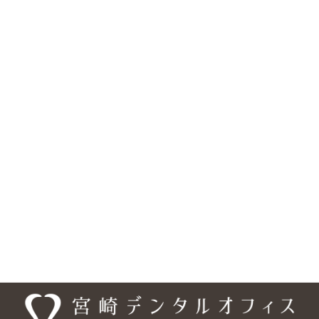
松山市の歯医者『宮崎デンタルオフィス』は、歯科・矯正歯科・
小児歯科・口腔外科に対応しています。医院の所在地は、〒791-
0245 愛媛県松山市南梅本町甲 1315-3で、 伊予鉄 高浜・横河原線
「梅本駅」より徒歩約10分、フジグラン重信の横・国道11号線沿
いにあり、 駐車場は18台分を完備しています。また、車いす・ベ
ビーカーの乗り入れ可能、バリアフリー設計となっており、安心し
てご来院頂けるようになっております。ご予約・お問合せは、
089-948-9440、ご予約については専用の予約フォームもご利用い
ただけます。「梅本駅」エリアだけでなく、「松山市」の様々な
エリアからも、お口のお悩みなど、お一人でお悩みにならず、まず
は宮崎デンタルオフィスまでご相談ください。
医院情報