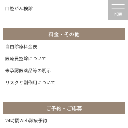
コ
ナ
口腔がん検診
ン
ビ
テ
ゲ
ン
ー
ツ
シ
に
ョ
料金・その他
移
ン
動
に
自由診療料金表
投稿
移
動
医療費控除について
未承認医薬品等の明示
リスクと副作用について
HOME
医院情報
IMG_3872b64
2023年3月26日
ご予約・ご応募
IMG_3872b64
24時間Web診療予約