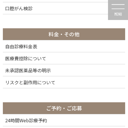
コ
ナ
口腔がん検診
ン
ビ
テ
ゲ
ン
ー
ツ
シ
に
ョ
料金・その他
移
ン
動
に
自由診療料金表
投稿
移
動
医療費控除について
未承認医薬品等の明示
リスクと副作用について
HOME
ドクター紹介
スキャン 1-01
2023年3月22日
ご予約・ご応募
スキャン 1-01
24時間Web診療予約