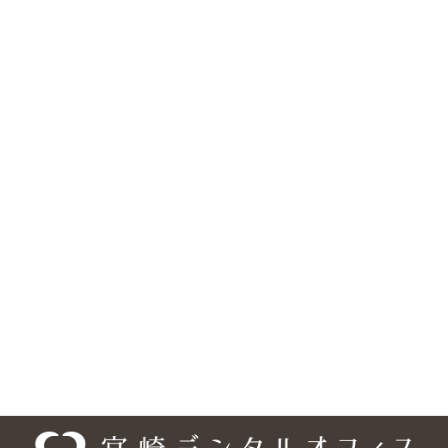
松山市の歯医者『宮崎デンタルオフィス』は、歯科・矯正歯科・
小児歯科・口腔外科に対応しています。医院の所在地は、〒791-
0245 愛媛県松山市南梅本町甲 1315-3で、 伊予鉄 高浜・横河原線
「梅本駅」より徒歩約10分、フジグラン重信の横・国道11号線沿
いにあり、 駐車場は18台分を完備しています。また、車いす・ベ
ビーカーの乗り入れ可能、バリアフリー設計となっており、安心し
てご来院頂けるようになっております。ご予約・お問合せは、
089-948-9440、ご予約については専用の予約フォームもご利用い
ただけます。「梅本駅」エリアだけでなく、「松山市」の様々な
エリアからも、お口のお悩みなど、お一人でお悩みにならず、まず
は宮崎デンタルオフィスまでご相談ください。
医院情報