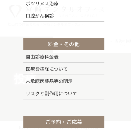
コ
ナ
ボツリヌス治療
ン
ビ
口腔がん検診
テ
ゲ
ン
ー
松山市の歯医者なら『宮崎デンタルオフィス』へ
ツ
シ
に
ョ
トップページ
ドクター紹介
当院の特
料金・その他
移
ン
Top Page
Staff
Stance
動
に
自由診療料金表
移
動
医療費控除について
投稿
未承認医薬品等の明示
リスクと副作用について
ご予約・ご応募
HOME
ドクター紹介
スキャン 13_page-0001