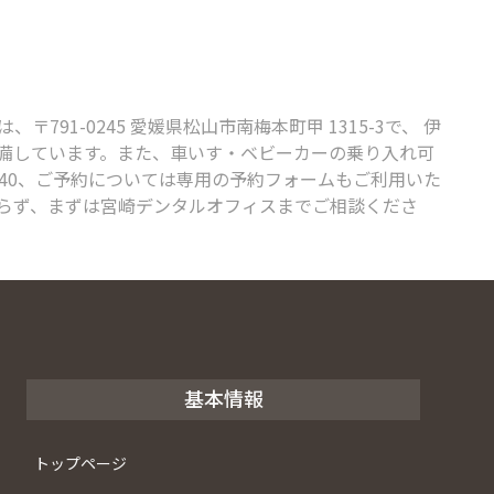
-0245 愛媛県松山市南梅本町甲 1315-3で、 伊
完備しています。また、車いす・ベビーカーの乗り入れ可
440、ご予約については専用の予約フォームもご利用いた
らず、まずは宮崎デンタルオフィスまでご相談くださ
基本情報
トップページ