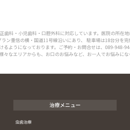
科・小児歯科・口腔外科に対応しています。医院の所在地は、〒791
グラン重信の横・国道11号線沿いにあり、 駐車場は18台分を
るようになっております。ご予約・お問合せは、089-948-9
様々なエリアからも、お口のお悩みなど、お一人でお悩みにな
治療メニュー
虫歯治療