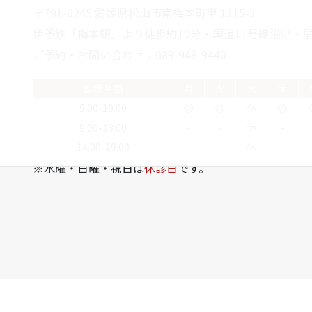
〒791-0245 愛媛県松山市南梅本町甲 1315-3
伊予鉄「梅本駅」より徒歩約10分・国道11号線沿い・駐
ご予約・お問い合わせ：089-948-9440
診療時間
月
火
水
木
9:00-19:00
◎
◎
休
◎
9:00-13:00
-
-
休
-
14:00-19:00
-
-
休
-
※水曜・日曜・祝日は
休診日
です。