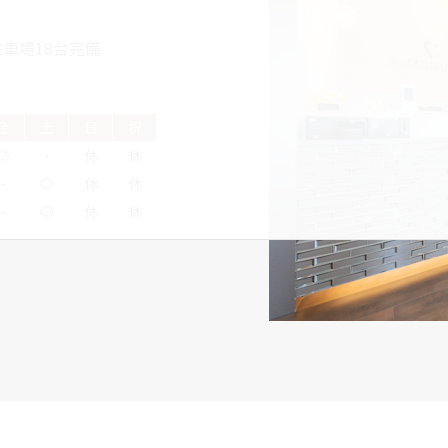
車場18台完備
金
土
日
祝
◎
-
休
休
-
◎
休
休
-
◎
休
休