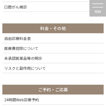
コ
ナ
口腔がん検診
ン
ビ
テ
ゲ
ン
ー
ツ
シ
に
ョ
料金・その他
移
ン
動
に
自由診療料金表
投稿
移
動
医療費控除について
未承認医薬品等の明示
リスクと副作用について
HOME
ドクター紹介
スキャン 7_page-0001
2023年3月22日
ご予約・ご応募
スキャン 7_page-0001
24時間Web診療予約