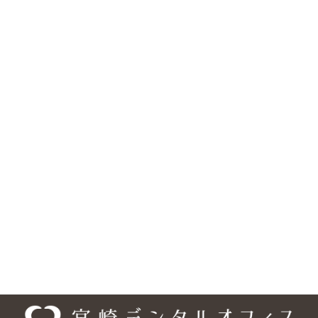
松山市の歯医者『宮崎デンタルオフィス』は、歯科・矯正歯科・
小児歯科・口腔外科に対応しています。医院の所在地は、〒791-
0245 愛媛県松山市南梅本町甲 1315-3で、 伊予鉄 高浜・横河原線
「梅本駅」より徒歩約10分、フジグラン重信の横・国道11号線沿
いにあり、 駐車場は18台分を完備しています。また、車いす・ベ
ビーカーの乗り入れ可能、バリアフリー設計となっており、安心し
てご来院頂けるようになっております。ご予約・お問合せは、
089-948-9440、ご予約については専用の予約フォームもご利用い
ただけます。「梅本駅」エリアだけでなく、「松山市」の様々な
エリアからも、お口のお悩みなど、お一人でお悩みにならず、まず
は宮崎デンタルオフィスまでご相談ください。
医院情報