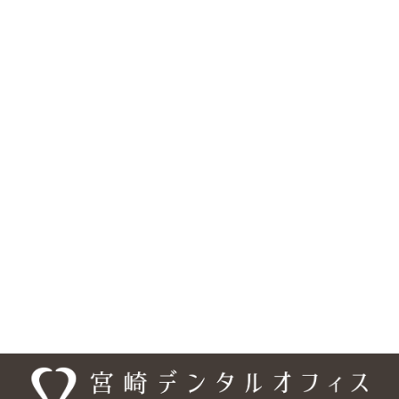
松山市の歯医者『宮崎デンタルオフィス』は、歯科・矯正歯科・
小児歯科・口腔外科に対応しています。医院の所在地は、〒791-
0245 愛媛県松山市南梅本町甲 1315-3で、 伊予鉄 高浜・横河原線
「梅本駅」より徒歩約10分、フジグラン重信の横・国道11号線沿
いにあり、 駐車場は18台分を完備しています。また、車いす・ベ
ビーカーの乗り入れ可能、バリアフリー設計となっており、安心し
てご来院頂けるようになっております。ご予約・お問合せは、
089-948-9440、ご予約については専用の予約フォームもご利用い
ただけます。「梅本駅」エリアだけでなく、「松山市」の様々な
エリアからも、お口のお悩みなど、お一人でお悩みにならず、まず
は宮崎デンタルオフィスまでご相談ください。
医院情報