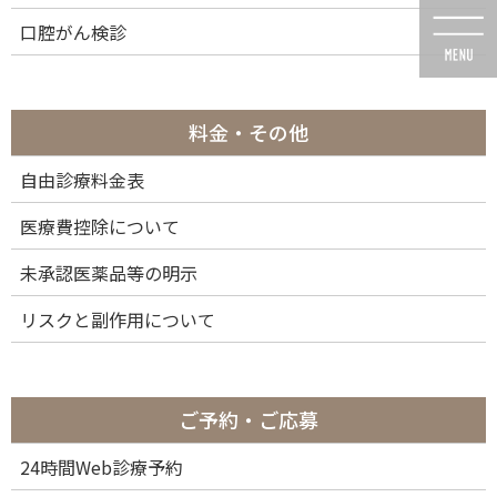
コ
ナ
口腔がん検診
ン
ビ
テ
ゲ
ン
ー
ツ
シ
に
ョ
料金・その他
移
ン
動
に
自由診療料金表
投稿
移
動
医療費控除について
未承認医薬品等の明示
リスクと副作用について
HOME
初めての方へ
IMG_3800b64
2023年3月27日
ご予約・ご応募
IMG_3800b64
24時間Web診療予約