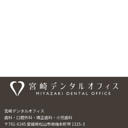
ビーカーの乗り入れ可能、バリアフリー設計となっており、安心し
てご来院頂けるようになっております。ご予約・お問合せは、
089-948-9440、ご予約については専用の予約フォームもご利用い
ただけます。「梅本駅」エリアだけでなく、「松山市」の様々な
エリアからも、お口のお悩みなど、お一人でお悩みにならず、まず
は宮崎デンタルオフィスまでご相談ください。
医院情報
宮崎デンタルオフィス
歯科・口腔外科・矯正歯科・小児歯科
〒791-0245 愛媛県松山市南梅本町甲 1315-3