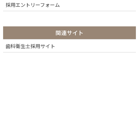
card to doctors assistant
採用エントリーフォーム
関連サイト
歯科衛生士採用サイト