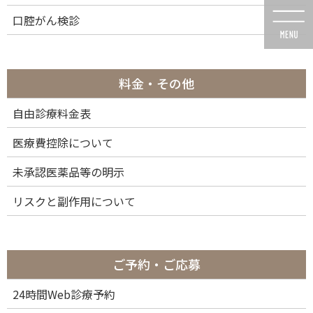
コ
ナ
口腔がん検診
ン
ビ
テ
ゲ
ン
ー
ツ
シ
に
ョ
料金・その他
移
ン
動
に
自由診療料金表
メディア
移
動
医療費控除について
未承認医薬品等の明示
リスクと副作用について
HOME
メディア
Hand of a patient giving smart card to doctors assistant
2022年9月9日
ご予約・ご応募
Hand of a patient giving smart
24時間Web診療予約