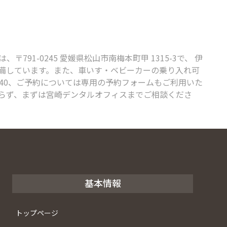
-0245 愛媛県松山市南梅本町甲 1315-3で、 伊
完備しています。また、車いす・ベビーカーの乗り入れ可
440、ご予約については専用の予約フォームもご利用いた
らず、まずは宮崎デンタルオフィスまでご相談くださ
基本情報
トップページ