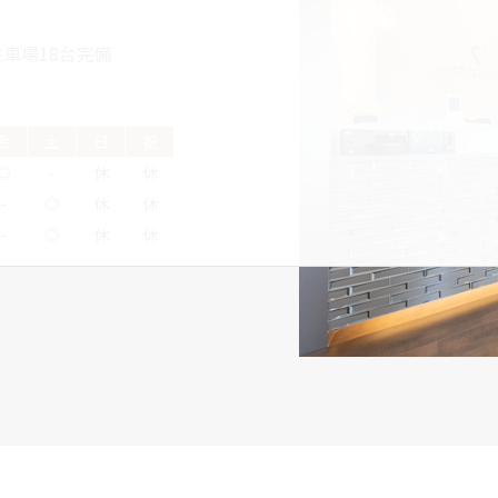
車場18台完備
金
土
日
祝
◎
-
休
休
-
◎
休
休
-
◎
休
休