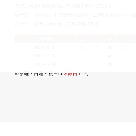
〒791-0245 愛媛県松山市南梅本町甲 1315-3
伊予鉄「梅本駅」より徒歩約10分・国道11号線沿い・駐
ご予約・お問い合わせ：089-948-9440
診療時間
月
火
水
木
9:00-19:00
◎
◎
休
◎
9:00-13:00
-
-
休
-
14:00-19:00
-
-
休
-
※水曜・日曜・祝日は
休診日
です。