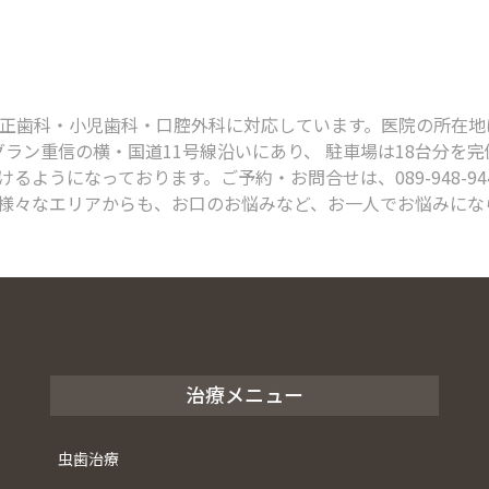
科・小児歯科・口腔外科に対応しています。医院の所在地は、〒791
グラン重信の横・国道11号線沿いにあり、 駐車場は18台分を
るようになっております。ご予約・お問合せは、089-948-9
様々なエリアからも、お口のお悩みなど、お一人でお悩みにな
治療メニュー
虫歯治療