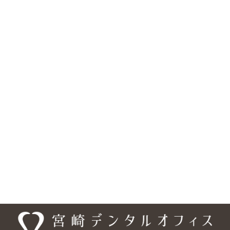
松山市の歯医者『宮崎デンタルオフィス』は、歯科・矯正歯科・
小児歯科・口腔外科に対応しています。医院の所在地は、〒791-
0245 愛媛県松山市南梅本町甲 1315-3で、 伊予鉄 高浜・横河原線
「梅本駅」より徒歩約10分、フジグラン重信の横・国道11号線沿
いにあり、 駐車場は18台分を完備しています。また、車いす・ベ
ビーカーの乗り入れ可能、バリアフリー設計となっており、安心し
てご来院頂けるようになっております。ご予約・お問合せは、
089-948-9440、ご予約については専用の予約フォームもご利用い
ただけます。「梅本駅」エリアだけでなく、「松山市」の様々な
エリアからも、お口のお悩みなど、お一人でお悩みにならず、まず
は宮崎デンタルオフィスまでご相談ください。
医院情報