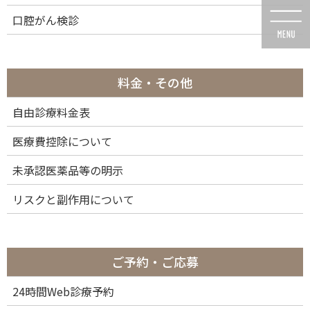
コ
ナ
口腔がん検診
ン
ビ
テ
ゲ
ン
ー
ツ
シ
に
ョ
料金・その他
移
ン
動
に
自由診療料金表
投稿
移
動
医療費控除について
未承認医薬品等の明示
リスクと副作用について
HOME
予防・メインテナンス
Ultrasonic teeth cleaning
2020年8月2日
ご予約・ご応募
Ultrasonic teeth cleaning
24時間Web診療予約