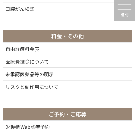
コ
ナ
口腔がん検診
ン
ビ
テ
ゲ
ン
ー
ツ
シ
に
ョ
料金・その他
移
ン
動
に
自由診療料金表
メディア
移
動
医療費控除について
未承認医薬品等の明示
リスクと副作用について
HOME
メディア
mdc-bana-set_アートボード 1-03
2022年9月19日
ご予約・ご応募
mdc-bana-set_アートボード 1-03
24時間Web診療予約