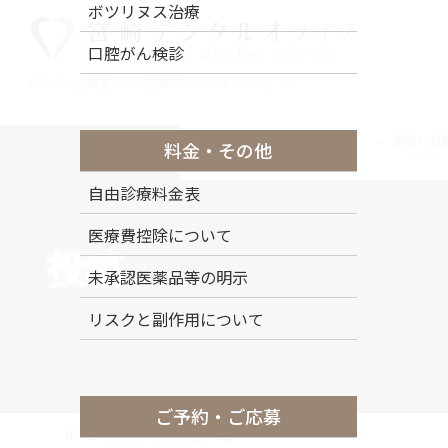
コ
ナ
ボツリヌス治療
ン
ビ
口腔がん検診
テ
ゲ
ン
ー
松山市の歯医者なら『宮崎デンタルオフィス』へ
ツ
シ
に
ョ
トップページ
ドクター紹介
当院の特
料金・その他
移
ン
Top Page
Staff
Stance
動
に
自由診療料金表
移
動
医療費控除について
投稿
未承認医薬品等の明示
リスクと副作用について
ご予約・ご応募
HOME
咬筋の筋力測定
rtg