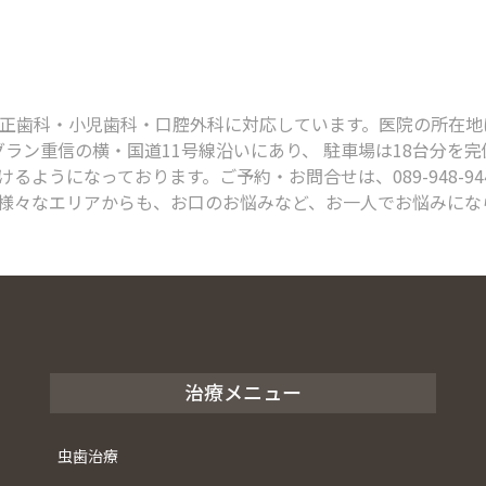
科・小児歯科・口腔外科に対応しています。医院の所在地は、〒791
グラン重信の横・国道11号線沿いにあり、 駐車場は18台分を
るようになっております。ご予約・お問合せは、089-948-9
様々なエリアからも、お口のお悩みなど、お一人でお悩みにな
治療メニュー
虫歯治療