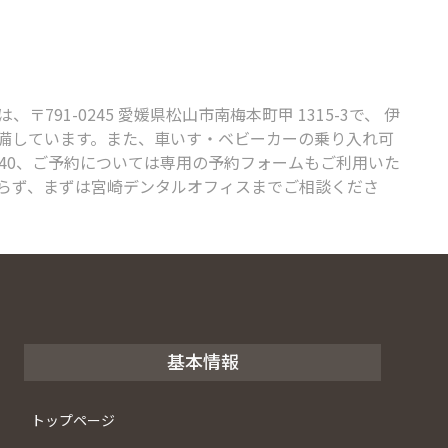
-0245 愛媛県松山市南梅本町甲 1315-3で、 伊
完備しています。また、車いす・ベビーカーの乗り入れ可
440、ご予約については専用の予約フォームもご利用いた
らず、まずは宮崎デンタルオフィスまでご相談くださ
基本情報
トップページ