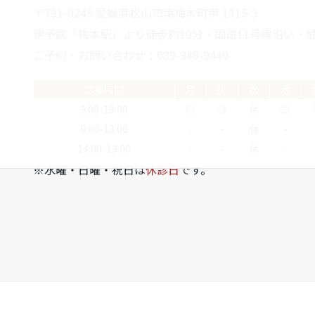
〒791-0245 愛媛県松山市南梅本町甲 1315-3
伊予鉄「梅本駅」より徒歩約10分・国道11号線沿い・駐
ご予約・お問い合わせ：089-948-9440
診療時間
月
火
水
木
9:00-19:00
◎
◎
休
◎
9:00-13:00
-
-
休
-
14:00-19:00
-
-
休
-
※水曜・日曜・祝日は
休診日
です。