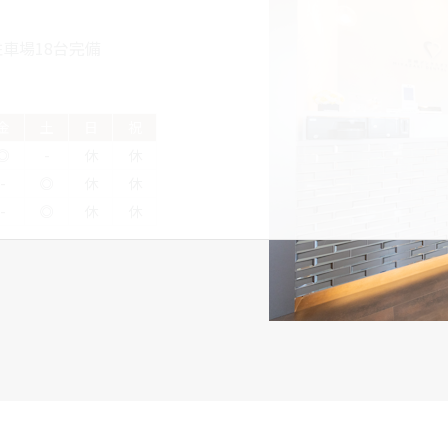
車場18台完備
金
土
日
祝
◎
-
休
休
-
◎
休
休
-
◎
休
休