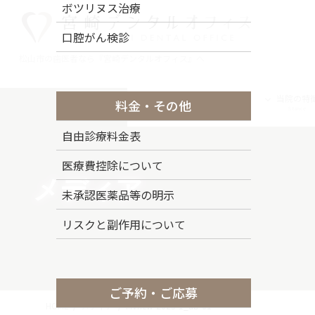
コ
ナ
ボツリヌス治療
ン
ビ
口腔がん検診
テ
ゲ
ン
ー
松山市の歯医者なら『宮崎デンタルオフィス』へ
ツ
シ
に
ョ
トップページ
ドクター紹介
当院の特
料金・その他
移
ン
Top Page
Staff
Stance
動
に
自由診療料金表
移
動
医療費控除について
メディア
未承認医薬品等の明示
リスクと副作用について
ご予約・ご応募
HOME
メディア
MVnew-2025-1_ab-01