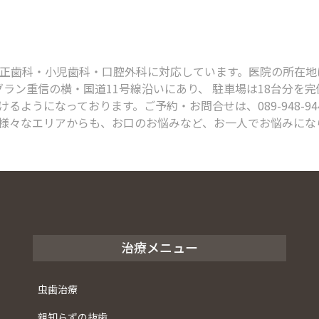
科・小児歯科・口腔外科に対応しています。医院の所在地は、〒791
グラン重信の横・国道11号線沿いにあり、 駐車場は18台分を
るようになっております。ご予約・お問合せは、089-948-9
様々なエリアからも、お口のお悩みなど、お一人でお悩みにな
治療メニュー
虫歯治療
親知らずの抜歯