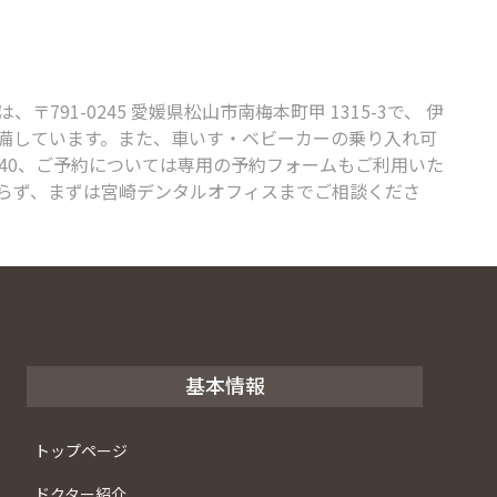
-0245 愛媛県松山市南梅本町甲 1315-3で、 伊
完備しています。また、車いす・ベビーカーの乗り入れ可
440、ご予約については専用の予約フォームもご利用いた
らず、まずは宮崎デンタルオフィスまでご相談くださ
基本情報
トップページ
ドクター紹介