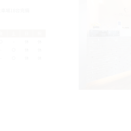
車場18台完備
金
土
日
祝
◎
-
休
休
-
◎
休
休
-
◎
休
休