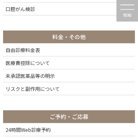
コ
ナ
口腔がん検診
ン
ビ
テ
ゲ
ン
ー
ツ
シ
に
ョ
料金・その他
移
ン
動
に
自由診療料金表
メディア
移
動
医療費控除について
未承認医薬品等の明示
リスクと副作用について
HOME
メディア
MVnew-2_ab
2023年3月25日
ご予約・ご応募
MVnew-2_ab
24時間Web診療予約