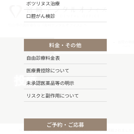
コ
ナ
ボツリヌス治療
ン
ビ
口腔がん検診
テ
ゲ
ン
ー
松山市の歯医者なら『宮崎デンタルオフィス』へ
ツ
シ
に
ョ
トップページ
ドクター紹介
当院の特
料金・その他
移
ン
Top Page
Staff
Stance
動
に
自由診療料金表
移
動
医療費控除について
投稿
未承認医薬品等の明示
リスクと副作用について
ご予約・ご応募
HOME
『Doctors File（ドクターズ・ファイル）』に掲載されました