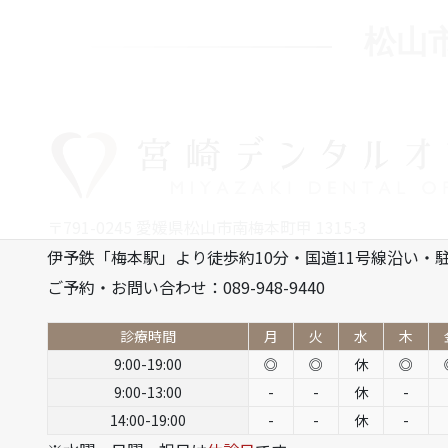
松山
〒791-0245 愛媛県松山市南梅本町甲 1315-3
伊予鉄「梅本駅」より徒歩約10分・国道11号線沿い・駐
ご予約・お問い合わせ：089-948-9440
診療時間
月
火
水
木
9:00-19:00
◎
◎
休
◎
9:00-13:00
-
-
休
-
14:00-19:00
-
-
休
-