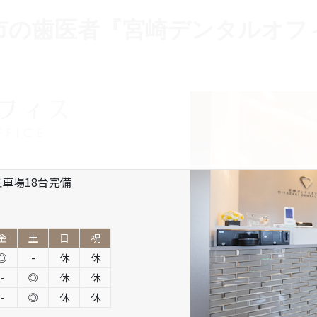
市の歯医者『宮崎デンタルオフ
車場18台完備
金
土
日
祝
◎
-
休
休
-
◎
休
休
-
◎
休
休