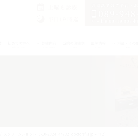
徴
初めての方へ
診療内容
当院の治療例
医院情報
料金・その
Information
Treatment
Cases
Clinic
Fee
スクリーンショット_5-10-2024_44732_doctorsfile.jp – コピー