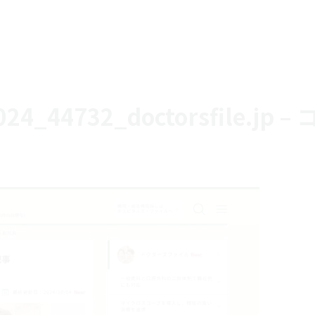
4732_doctorsfile.jp – 