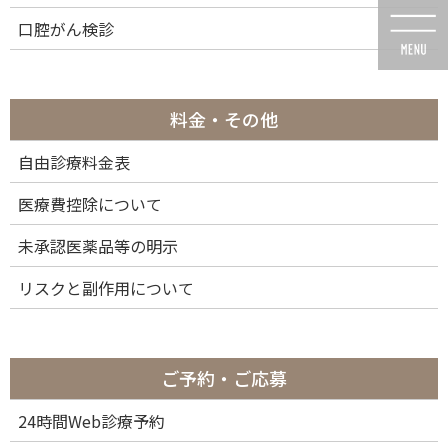
コ
ナ
口腔がん検診
ン
ビ
テ
ゲ
ン
ー
ツ
シ
に
ョ
料金・その他
移
ン
動
に
自由診療料金表
投稿
移
動
医療費控除について
未承認医薬品等の明示
リスクと副作用について
HOME
歯周病治療
Oral hygiene: Scaling and root planing (conventional periodontal therapy).
Medically accurate 3D illustration of human teeth treatment
ご予約・ご応募
24時間Web診療予約
2019年6月20日