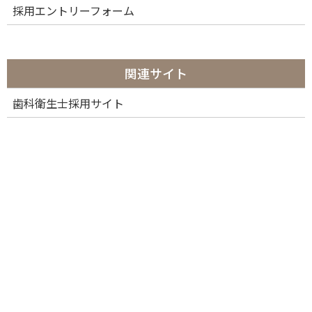
採用エントリーフォーム
Oral hygiene: Scaling and root
planing (conventional
periodontal therapy). Medically
関連サイト
accurate 3D illustration of
歯科衛生士採用サイト
human teeth treatment